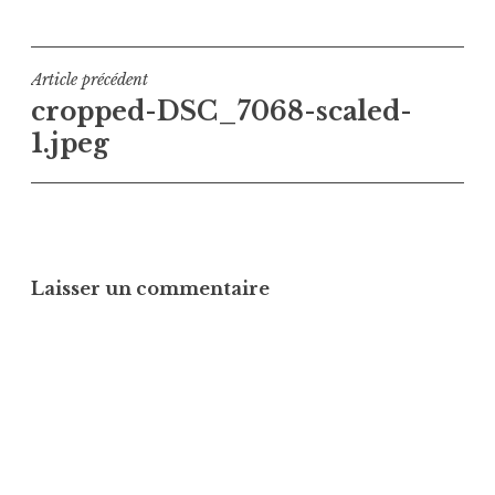
Navigation
Article précédent
cropped-DSC_7068-scaled-
de
1.jpeg
l’article
Laisser un commentaire