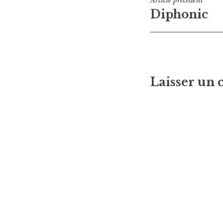
Navigati
Diphonic
de
l’article
Laisser un