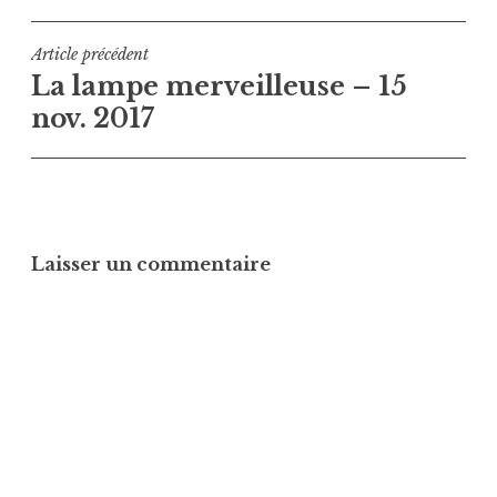
Navigation
Article précédent
La lampe merveilleuse – 15
de
nov. 2017
l’article
Laisser un commentaire