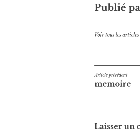
Publié p
Voir tous les article
Navigati
Article précédent
memoire
de
l’article
Laisser un