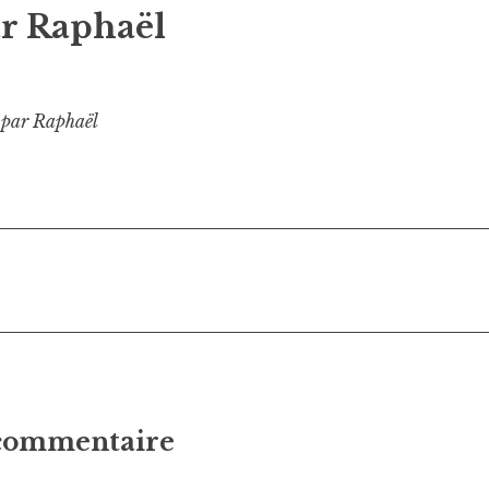
ar
Raphaël
s par Raphaël
on
 commentaire