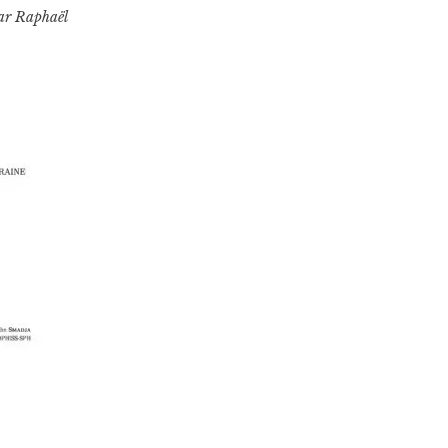
ar
Raphaël